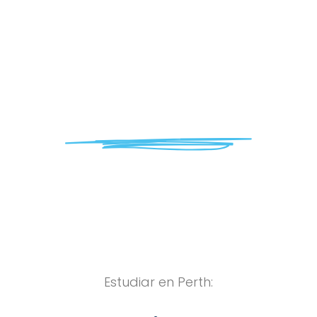
PICE English
School
ESTUDIA EN PICE ENGLISH SCHOOL
Estudiar en Perth: