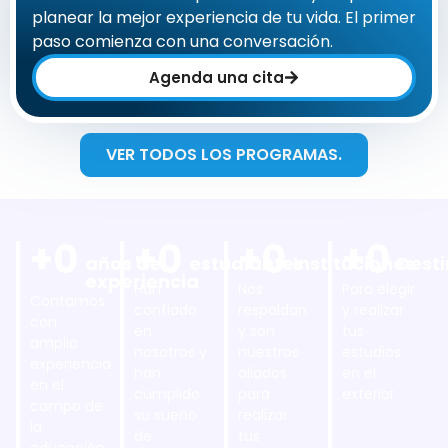
planear la mejor experiencia de tu vida. El primer
paso comienza con una conversación.
Agenda una cita
VER TODOS LOS PROGRAMAS.
+
0
+
0
+
0
+
0
años de 
estudiantes
Instituciones
Dest
experiencia
Han
Nos
Para elegir
Contamos
confiado
respaldan
y realizar
con
en
y son
tus
amplia
nosotros y
nuestros
estudios
experiencia
han
aliados
en el
en el
cumplido
para
exterior
campo de
su sueño
realizar
la
de
tus