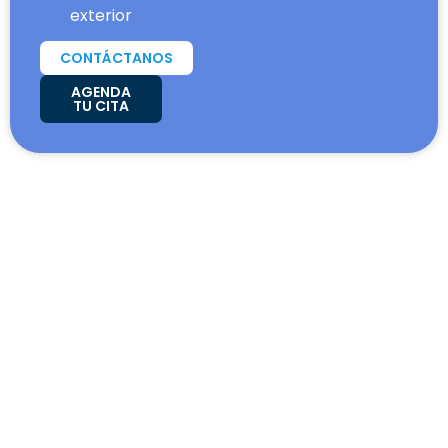
exterior
CONTÁCTANOS
AGENDA
TU CITA
Nosotros
Somos
Global Connection
, agencia
de estudios en el exterior con más
de
28 años de experiencia.
Desde nuestros comienzos en el año 1998, en Global
Connection tenemos como objetivo ser una
agencias
de intercambio estudiantil y
contribuir al
mejoramiento de la educación y la formación de los