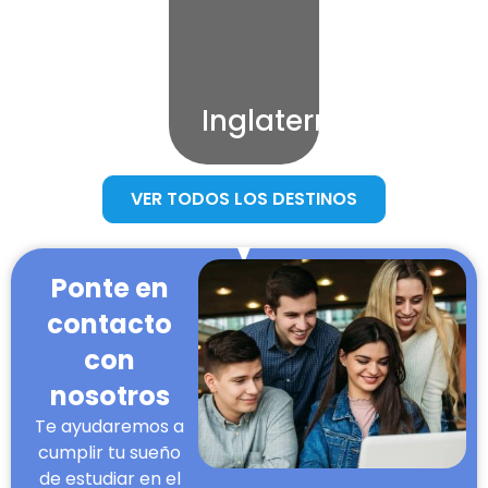
Inglaterra
VER TODOS LOS DESTINOS
Ponte en
contacto
con
nosotros
Te ayudaremos a
cumplir tu sueño
de estudiar en el