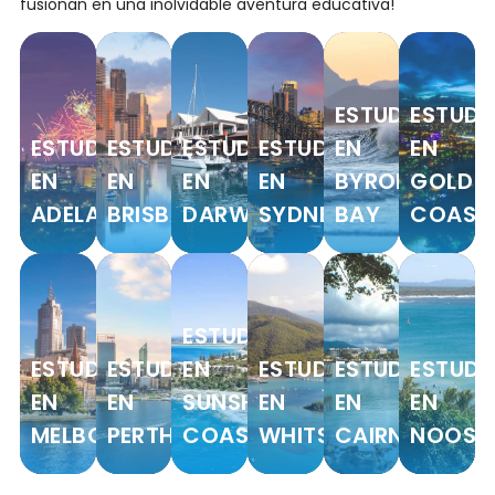
fusionan en una inolvidable aventura educativa!
ESTUDIAR
ESTUDI
ESTUDIAR
ESTUDIAR
ESTUDIAR
ESTUDIAR
EN
EN
EN
EN
EN
EN
BYRON
GOLD
ADELAIDE
BRISBANE
DARWIN
SYDNEY
BAY
COAST
ESTUDIAR
ESTUDIAR
ESTUDIAR
EN
ESTUDIAR
ESTUDIAR
ESTUDI
EN
EN
SUNSHINE
EN
EN
EN
MELBOURNE
PERTH
COAST
WHITSUNDAY
CAIRNS
NOOSA