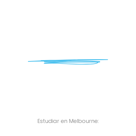
Hawthorn
Melbourne
ESTUDIA EN HAWTHORN MELBOURNE
Estudiar en Melbourne: