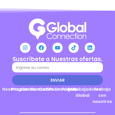
Suscríbete a Nuestras ofertas.
ENVIAR
Nosotros
Programas
Destinos
Contacto
Cotizador
Promociones
Pagos
FAQs
Embajadores
Trabaja
Global
con
nosotros