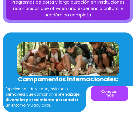
Programas de corta y larga duración en instituciones
reconocidas que ofrecen una experiencia cultural y
académica completa.
Campamentos Internacionales:
Experiencias de verano, invierno o
Conocer
primavera que combinan
aprendizaje,
más
diversión y crecimiento personal
en
un entorno multicultural.