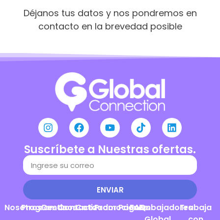
Déjanos tus datos y nos pondremos en
contacto en la brevedad posible
Suscríbete a Nuestras ofertas.
ENVIAR
Nosotros
Programas
Destinos
Contacto
Cotizador
Promociones
Pagos
FAQs
Embajadores
Trabaja
Global
con