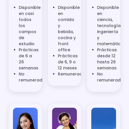
Disponible
Disponible
Disponible
en casi
en
en
todos
comida
ciencia,
los
y
tecnología,
campos
bebida,
ingeniería
de
cocina y
y
estudio
front
matemáticas
Prácticas
office
Prácticas
de 6 a
Prácticas
desde 12
26
de 6, 9 o
hasta 26
semanas
12 meses
semanas
No
Remuneradas
No
remuneradas
remuneradas