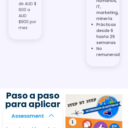
humanos,
de AUD $
IT,
600 a
marketing,
AUD
minería
$900 por
Prácticas
mes
desde 6
hasta 26
semanas
No
remuneradas
Paso a paso
para aplicar
Assessment