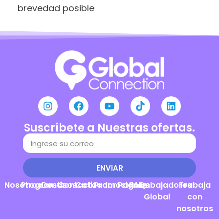
brevedad posible
Suscríbete a Nuestras ofertas.
ENVIAR
Nosotros
Programas
Destinos
Contacto
Cotizador
Promociones
Pagos
FAQs
Embajadores
Trabaja
Global
con
nosotros