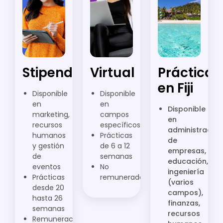
Stipend
Virtual
Prácticas
en Fiji
Disponible
Disponible
en
en
Disponible
marketing,
campos
en
recursos
específicos
administración
humanos
Prácticas
de
y gestión
de 6 a 12
empresas,
de
semanas
educación,
eventos
No
ingeniería
Prácticas
remuneradas
(varios
desde 20
campos),
hasta 26
finanzas,
semanas
recursos
Remuneración