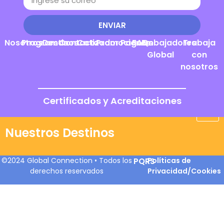
ENVIAR
Nosotros
Programas
Destinos
Contacto
Cotizador
Promociones
Pagos
FAQs
Embajadores
Trabaja
Global
con
nosotros
Certificados y Acreditaciones
Nuestros Destinos
©2024 Global Connection • Todos los
PQRS
Políticas de
derechos reservados
Privacidad/Cookies