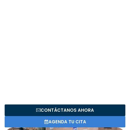
MAESTRÍAS EN NUEVA
ZELANDA
Descubre un mundo de oportunidades académicas en
Nueva Zelanda. Con sus universidades de renombre
mundial, entorno natural impresionante y una cultura
diversa, este país es un destino ideal para tu maestría.
Prepárate para recibir una educación de alta calidad en un
ambiente inspirador que te permitirá crecer tanto
académica como personalmente.
Nueva Zelanda ofrece una amplia gama de programas de
maestría en diversas disciplinas, desde negocios y
tecnología hasta medio ambiente y ciencias sociales.
CONTÁCTANOS AHORA
AGENDA TU CITA