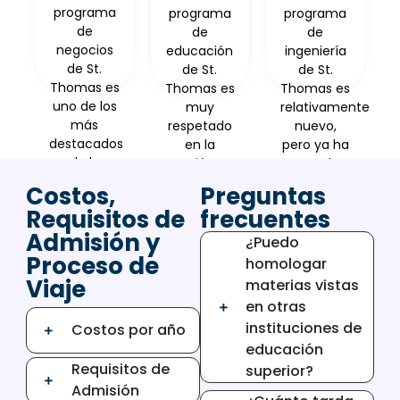
programa
programa
programa
de
de
de
negocios
educación
ingeniería
de St.
de St.
de St.
Thomas es
Thomas es
Thomas es
uno de los
muy
relativamente
más
respetado
nuevo,
destacados
en la
pero ya ha
de la
región y
ganado
universidad
está
una gran
Costos,
Preguntas
y está
acreditado
reputación.
Requisitos de
frecuentes
acreditado
por el
Ofrece
Admisión y
por la
Consejo
especializaciones
¿Puedo
Asociación
Nacional
en
Proceso de
homologar
para el
para la
ingeniería
Viaje
materias vistas
Avance de
Acreditación
mecánica,
en otras
las
de la
eléctrica,
instituciones de
Costos por año
Escuelas
Formación
civil y de
educación
Colegiadas
Docente
software.
Requisitos de
de
(NCATE)
superior?
Negocios
Admisión