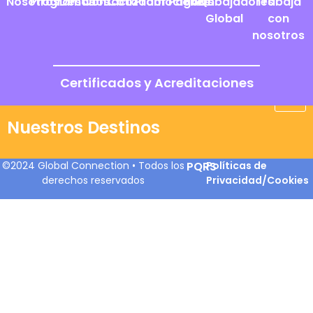
Nosotros
Programas
Destinos
Contacto
Cotizador
Promociones
Pagos
FAQs
Embajadores
Trabaja
Global
con
nosotros
Certificados y Acreditaciones
Nuestros Destinos
©2024 Global Connection • Todos los
PQRS
Políticas de
derechos reservados
Privacidad/Cookies