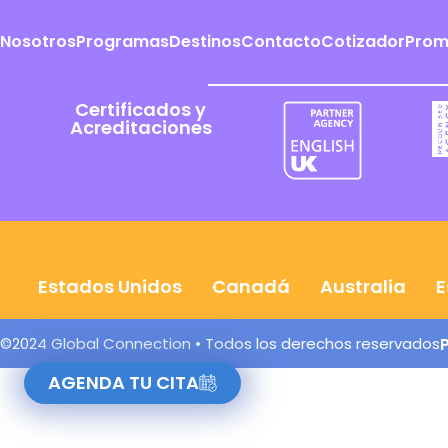
Nosotros
Programas
Destinos
Contacto
Cotizador
Prom
Certificados y
Acreditaciones
Estados Unidos
Canadá
Australia
E
©2024 Global Connection • Todos los derechos reservados
AGENDA TU CITA