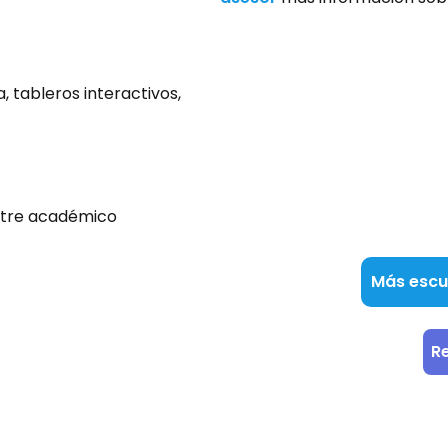
 tableros interactivos,
stre académico
Más escue
R