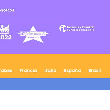
osotros
Árabes
Francia
Italia
España
Brasil