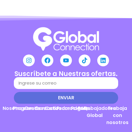
Suscríbete a Nuestras ofertas.
ENVIAR
Nosotros
Programas
Destinos
Contacto
Cotizador
Promociones
Pagos
FAQs
Embajadores
Trabaja
Global
con
nosotros