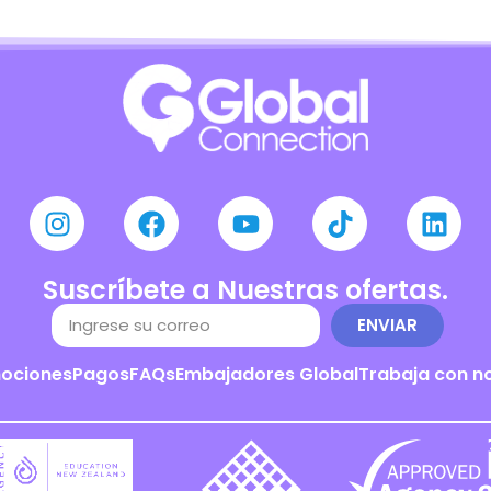
Suscríbete a Nuestras ofertas.
ENVIAR
ociones
Pagos
FAQs
Embajadores Global
Trabaja con n