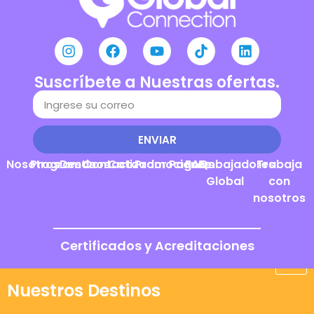
Suscríbete a Nuestras ofertas.
ENVIAR
Nosotros
Programas
Destinos
Contacto
Cotizador
Promociones
Pagos
FAQs
Embajadores
Trabaja
Global
con
nosotros
Certificados y Acreditaciones
Nuestros Destinos