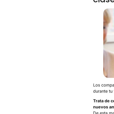
Los compañ
durante tu 
Trata de c
nuevos am
De esta ma