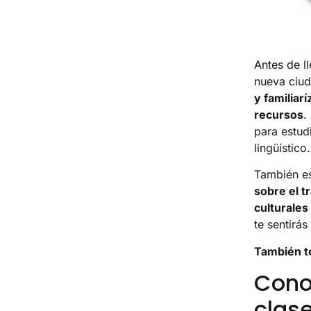
Antes de ll
nueva ciud
y familiarí
recursos
.
para estud
lingüístico.
También es
sobre el t
culturales
te sentirá
También t
Cono
clas