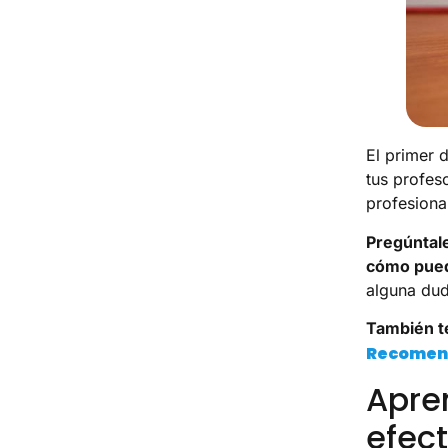
El primer 
tus profes
profesiona
Pregúntale
cómo pued
alguna dud
También t
Recomend
Apre
efec