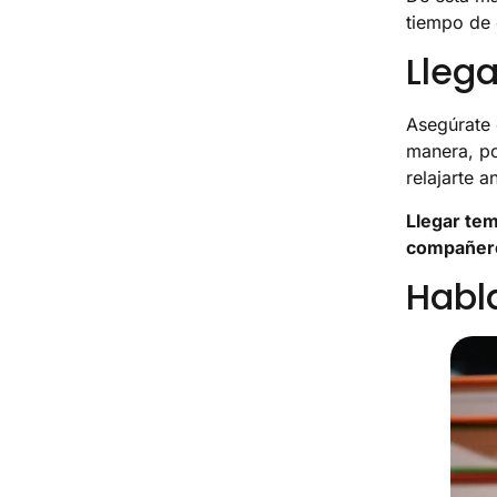
tiempo de 
Lleg
Asegúrate 
manera, pod
relajarte 
Llegar tem
compañeros
Habl