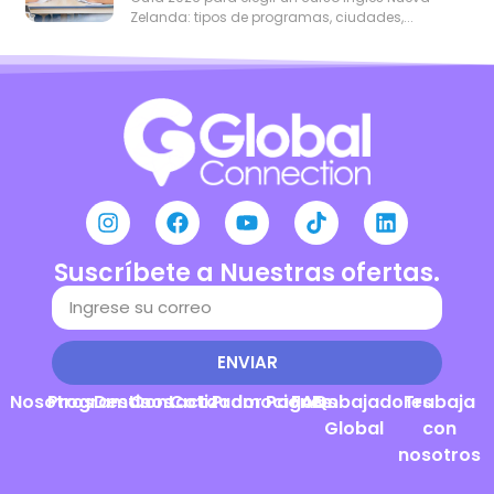
Zelanda: tipos de programas, ciudades,...
Suscríbete a Nuestras ofertas.
ENVIAR
Nosotros
Programas
Destinos
Contacto
Cotizador
Promociones
Pagos
FAQs
Embajadores
Trabaja
Global
con
nosotros