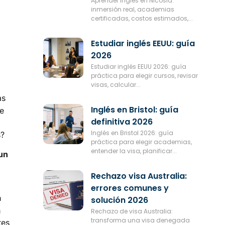
Aprender inglés en Nicosia:
inmersión real, academias
certificadas, costos estimados,...
Estudiar inglés EEUU: guía
2026
Estudiar inglés EEUU 2026: guía
práctica para elegir cursos, revisar
visas, calcular...
as
Inglés en Bristol: guía
de
definitiva 2026
Inglés en Bristol 2026: guía
s?
práctica para elegir academias,
entender la visa, planificar...
 un
Rechazo visa Australia:
errores comunes y
a
solución 2026
a
Rechazo de visa Australia:
transforma una visa denegada
tes