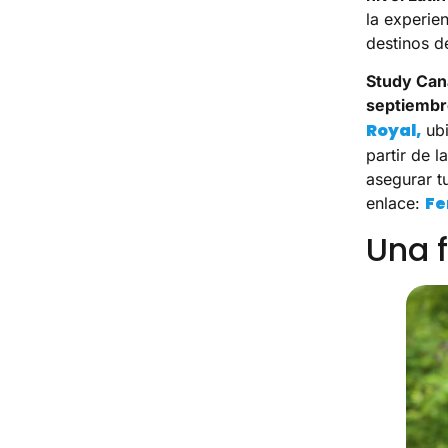
la experie
destinos d
Study Cana
septiembr
Royal,
ubi
partir de l
asegurar t
Fe
enlace:
Una f