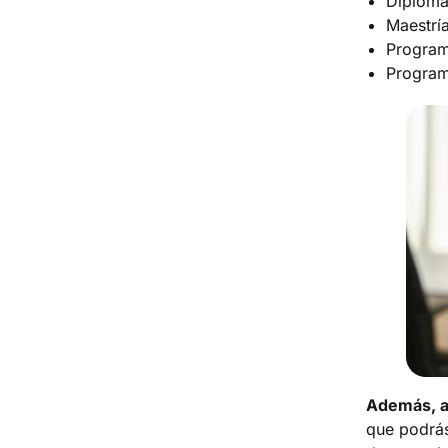
Diplom
Maestrí
Program
Program
Además, al 
que podrás