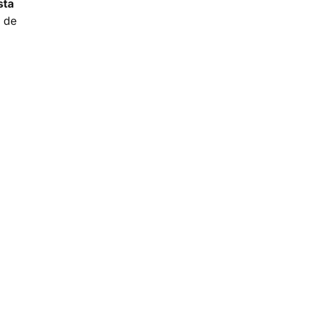
sta
d de