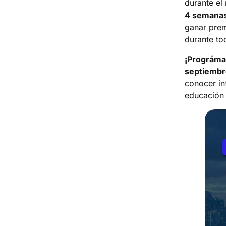
durante e
4 semanas
ganar prem
durante to
¡Prográmat
septiembr
conocer in
educación 