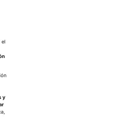
 el
ón
ión
s y
ar
ca,