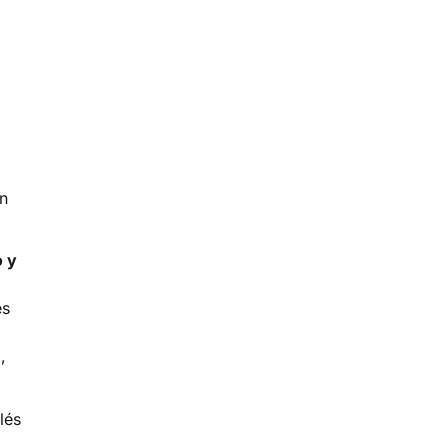
en
o y
es
,
lés