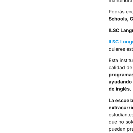
mantendrá 
Podrás enc
Schools, G
ILSC Lang
ILSC Lang
quieres est
Esta insti
calidad de
programas
ayudando a
de inglés.
La escuela
extracurri
estudiante
que no sol
puedan pra