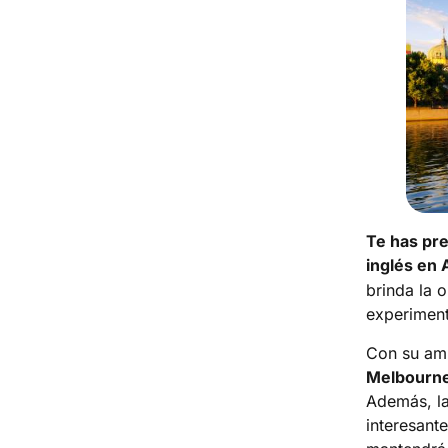
Te has pre
inglés en 
brinda la 
experiment
Con su amp
Melbourne e
Además, la
interesant