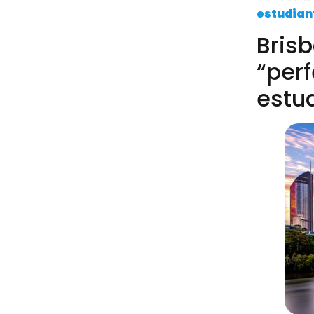
estudian
Brisb
“per
estud