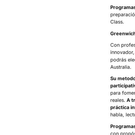
Programas
preparació
Class.
Greenwich
Con profe
innovador
podrás ele
Australia.
Su metodo
participat
para fomen
reales.
A tr
práctica i
habla, lect
Programas
con propós