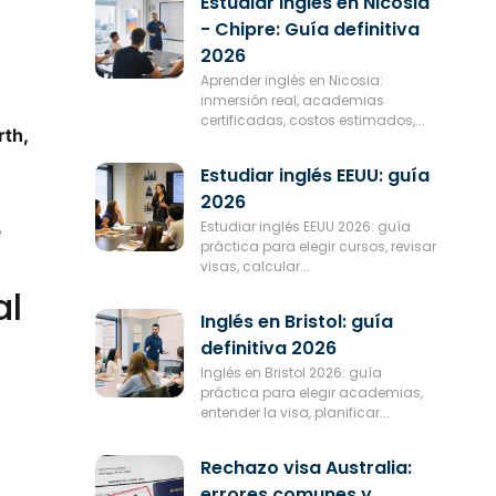
Estudiar inglés en Nicosia
- Chipre: Guía definitiva
2026
Aprender inglés en Nicosia:
inmersión real, academias
certificadas, costos estimados,...
rth,
Estudiar inglés EEUU: guía
2026
Estudiar inglés EEUU 2026: guía
e
práctica para elegir cursos, revisar
visas, calcular...
al
Inglés en Bristol: guía
definitiva 2026
Inglés en Bristol 2026: guía
práctica para elegir academias,
entender la visa, planificar...
Rechazo visa Australia:
errores comunes y