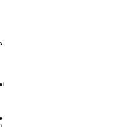
si
el
el
n