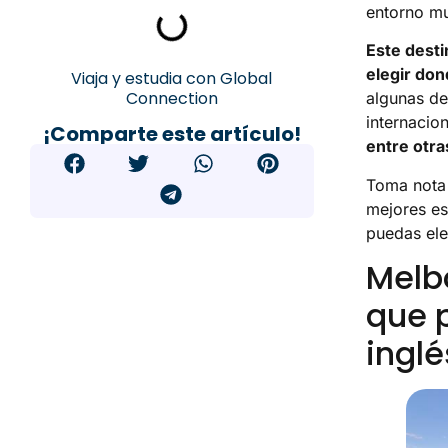
entorno mul
Este desti
elegir don
Viaja y estudia con Global
Connection
algunas de
internacio
¡Comparte este artículo!
entre otra
Toma nota 
mejores es
puedas ele
Melbo
que p
inglé