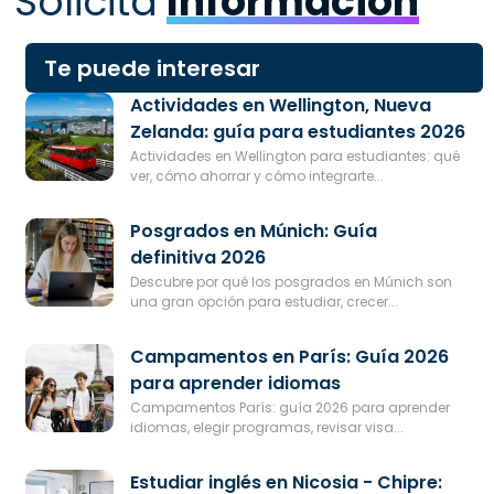
Solicita
Información
Te puede interesar
Actividades en Wellington, Nueva
Zelanda: guía para estudiantes 2026
Actividades en Wellington para estudiantes: qué
ver, cómo ahorrar y cómo integrarte...
Posgrados en Múnich: Guía
definitiva 2026
Descubre por qué los posgrados en Múnich son
una gran opción para estudiar, crecer...
Campamentos en París: Guía 2026
para aprender idiomas
Campamentos París: guía 2026 para aprender
idiomas, elegir programas, revisar visa...
Estudiar inglés en Nicosia - Chipre: