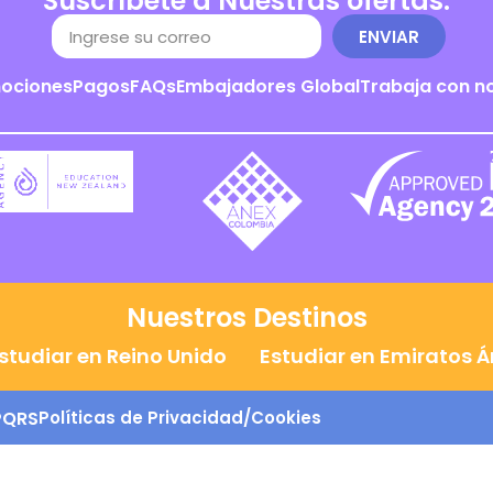
Suscríbete a Nuestras ofertas.
ENVIAR
ociones
Pagos
FAQs
Embajadores Global
Trabaja con n
Nuestros Destinos
studiar en Reino Unido
Estudiar en Emiratos 
PQRS
Políticas de Privacidad/Cookies