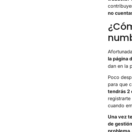
contribuye
no cuenta
¿Cóm
numb
Afortunad
la página 
dan en la 
Poco despu
para que c
tendrás 2 
registrart
cuando emp
Una vez te
de gestión
problema