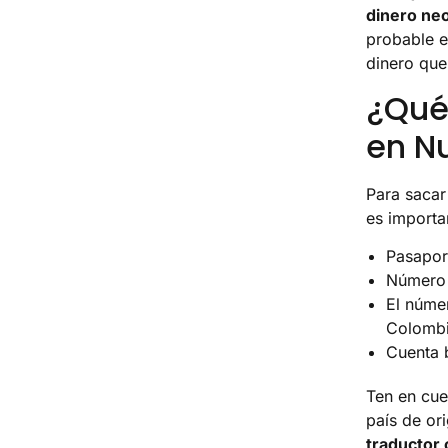
dinero neo
probable e
dinero que
¿Qué 
en N
Para sacar
es importa
Pasapor
Número 
El númer
Colombi
Cuenta 
Ten en cue
país de or
traductor o