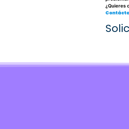
¿Quieres 
Contácta
Solic