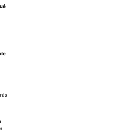
qué
 de
e
drás
a
n