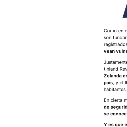
Como en cu
son fundam
registrado
vean vuln
Justamente
(Inland R
Zelanda en
país
, y el
habitantes 
En cierta 
de segurid
se conocer
Y es que e