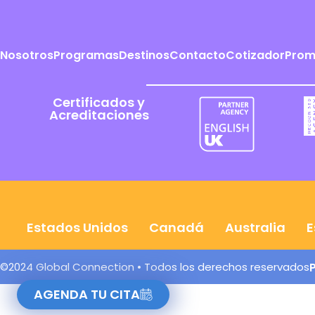
Nosotros
Programas
Destinos
Contacto
Cotizador
Prom
Certificados y
Acreditaciones
Estados Unidos
Canadá
Australia
E
©2024 Global Connection • Todos los derechos reservados
AGENDA TU CITA