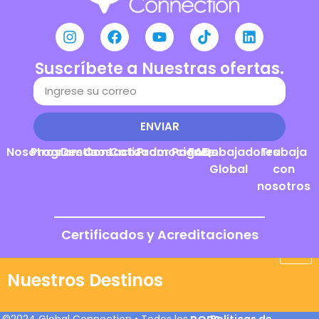
Suscríbete a Nuestras ofertas.
ENVIAR
Nosotros
Programas
Destinos
Contacto
Cotizador
Promociones
Pagos
FAQs
Embajadores
Trabaja
Global
con
nosotros
Certificados y Acreditaciones
Nuestros Destinos