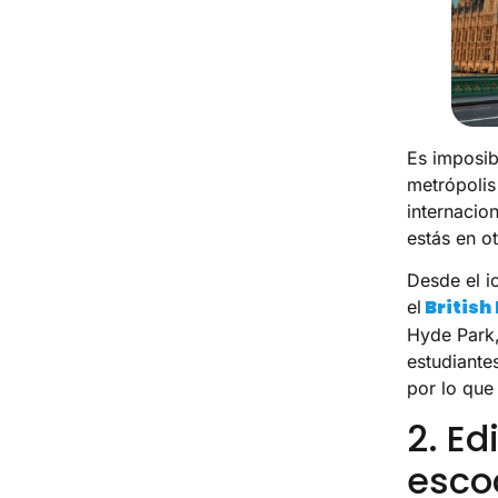
Es imposib
metrópolis
internacio
estás en ot
Desde el i
Britis
el
Hyde Park,
estudiante
por lo que
2. Ed
esco