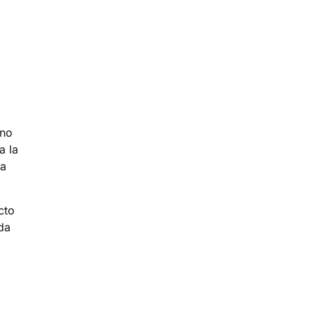
ino
a la
na
cto
da