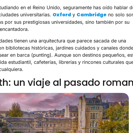
studiando en el Reino Unido, seguramente has oído hablar d
Oxford
Cambridge
ciudades universitarias.
y
no solo so
s por sus prestigiosas universidades, sino también por su
encantadora.
ades tienen una arquitectura que parece sacada de una
con bibliotecas históricas, jardines cuidados y canales dond
ear en barca (punting). Aunque son destinos pequeños, es
ida estudiantil, cafeterías, librerías y rincones culturales qu
cualquiera.
th: un viaje al pasado roma