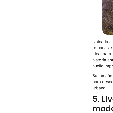
Ubicada al
romanas, s
ideal para
historia an
huella imp
Su tamaño 
para desco
urbana.
5. Li
mod