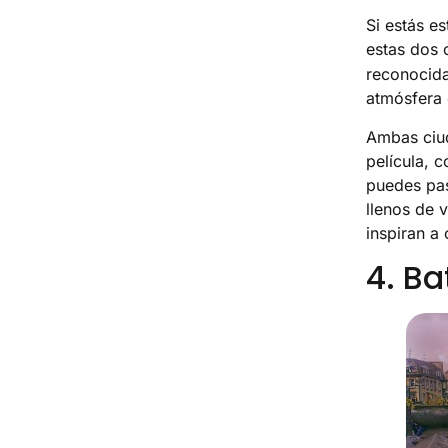
Si estás e
estas dos 
reconocida
atmósfera 
Ambas ciud
película, 
puedes pas
llenos de v
inspiran a 
4. Ba