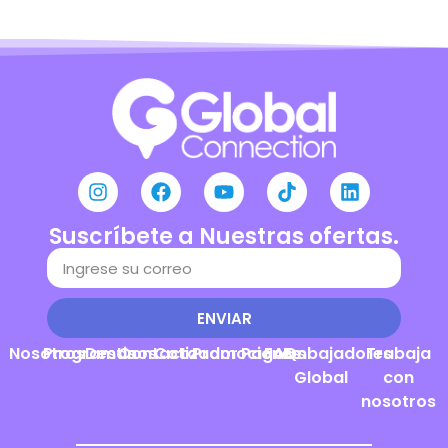
Suscríbete a Nuestras ofertas.
ENVIAR
Nosotros
Programas
Destinos
Contacto
Cotizador
Promociones
Pagos
FAQs
Embajadores
Trabaja
Global
con
nosotros