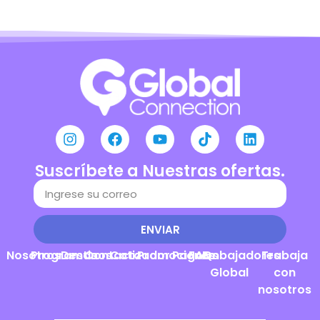
Suscríbete a Nuestras ofertas.
ENVIAR
Nosotros
Programas
Destinos
Contacto
Cotizador
Promociones
Pagos
FAQs
Embajadores
Trabaja
Global
con
nosotros