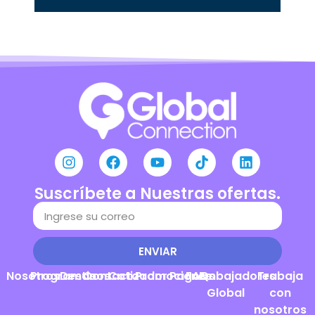
Suscríbete a Nuestras ofertas.
ENVIAR
Nosotros
Programas
Destinos
Contacto
Cotizador
Promociones
Pagos
FAQs
Embajadores
Trabaja
Global
con
nosotros