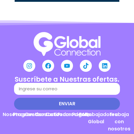
Suscríbete a Nuestras ofertas.
ENVIAR
Nosotros
Programas
Destinos
Contacto
Cotizador
Promociones
Pagos
FAQs
Embajadores
Trabaja
Global
con
nosotros