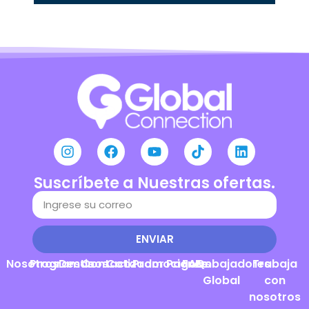
Suscríbete a Nuestras ofertas.
ENVIAR
Nosotros
Programas
Destinos
Contacto
Cotizador
Promociones
Pagos
FAQs
Embajadores
Trabaja
Global
con
nosotros