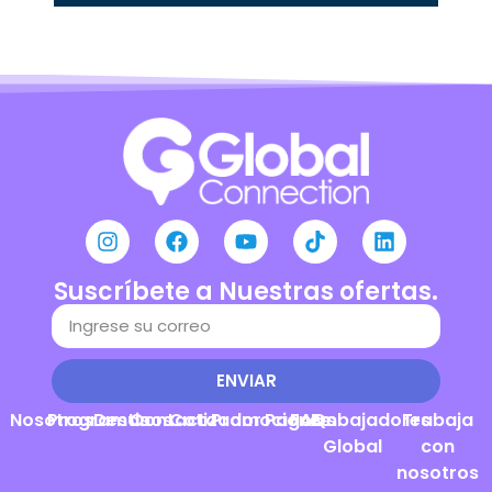
Suscríbete a Nuestras ofertas.
ENVIAR
Nosotros
Programas
Destinos
Contacto
Cotizador
Promociones
Pagos
FAQs
Embajadores
Trabaja
Global
con
nosotros