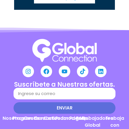
Suscríbete a Nuestras ofertas.
ENVIAR
Nosotros
Programas
Destinos
Contacto
Cotizador
Promociones
Pagos
FAQs
Embajadores
Trabaja
Global
con