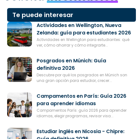
Te puede interesar
Actividades en Wellington, Nueva
Zelanda: guía para estudiantes 2026
Actividades en Wellington para estudiantes: qué
ver, cómo ahorrar y cómo integrarte...
Posgrados en Múnich: Guía
definitiva 2026
Descubre por qué los posgrados en Múnich son
una gran opción para estudiar, crecer...
Campamentos en París: Guía 2026
para aprender idiomas
Campamentos París: guía 2026 para aprender
idiomas, elegir programas, revisar visa...
Estudiar inglés en Nicosia - Chipre:
Guía definitiva 2026