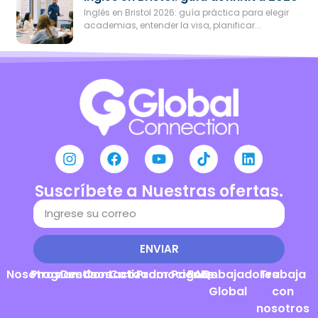
Inglés en Bristol 2026: guía práctica para elegir
academias, entender la visa, planificar...
Suscríbete a Nuestras ofertas.
ENVIAR
Nosotros
Programas
Destinos
Contacto
Cotizador
Promociones
Pagos
FAQs
Embajadores
Trabaja
Global
con
nosotros