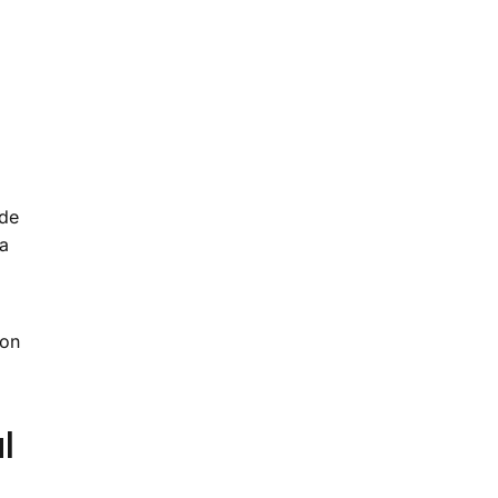
 de
la
con
l