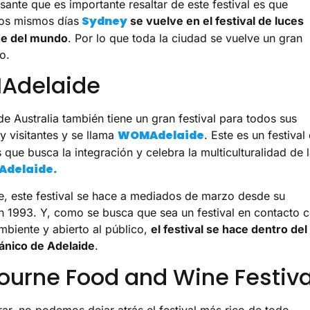
sante que es importante resaltar de este festival es que
Sydney
os mismos días
se vuelve en el festival de luces
e del mundo
. Por lo que toda la ciudad se vuelve un gran
o.
Adelaide
de Australia también tiene un gran festival para todos sus
WOMAdelaide
y visitantes y se llama
. Este es un festival
 que busca la integración y celebra la multiculturalidad de 
Adelaide.
, este festival se hace a mediados de marzo desde su
n 1993. Y, como se busca que sea un festival en contacto 
mbiente y abierto al público,
el festival se hace dentro del
ánico de Adelaide
.
ourne Food and Wine Festiva
rar, no podemos dejar atrás el festival más rico de todo