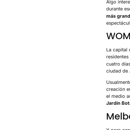
Algo intere
durante es
más grand
espectácul
WOM
La capital 
residentes 
cuatro días
ciudad de
Usualmente
creación e
el medio a
Jardín Bot
Melb
Y para cer