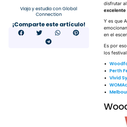
disfrutar a
Viaja y estudia con Global
excelente 
Connection
Y es que A
¡Comparte este artículo!
emocionant
en el esce
Es por es
los festiva
Woodfor
Perth F
Vivid S
WOMAd
Melbour
Woodf