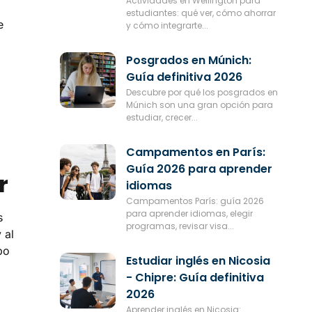
Actividades en Wellington para
estudiantes: qué ver, cómo ahorrar
e
y cómo integrarte...
Posgrados en Múnich:
Guía definitiva 2026
Descubre por qué los posgrados en
Múnich son una gran opción para
estudiar, crecer...
Campamentos en París:
Guía 2026 para aprender
r
idiomas
Campamentos París: guía 2026
para aprender idiomas, elegir
s
programas, revisar visa...
 al
po
Estudiar inglés en Nicosia
- Chipre: Guía definitiva
2026
Aprender inglés en Nicosia: