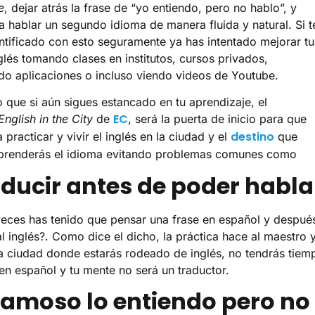
e
, dejar atrás la frase de “yo entiendo, pero no hablo”, y
 hablar un segundo idioma de manera fluida y natural. Si t
entificado con esto seguramente ya has intentado mejorar tu
nglés tomando clases en institutos, cursos privados,
o aplicaciones o incluso viendo videos de Youtube.
o que si aún sigues estancado en tu aprendizaje, el
EC
English in the City
de
, será la puerta de inicio para que
destino
practicar y vivir el inglés en la ciudad y el
que
Aprenderás el idioma evitando problemas comunes como
raducir antes de poder habla
eces has tenido que pensar una frase en español y despué
al inglés?. Como dice el dicho, la práctica hace al maestro y
na ciudad donde estarás rodeado de inglés, no tendrás tiem
en español y tu mente no será un traductor.
 famoso lo entiendo pero no