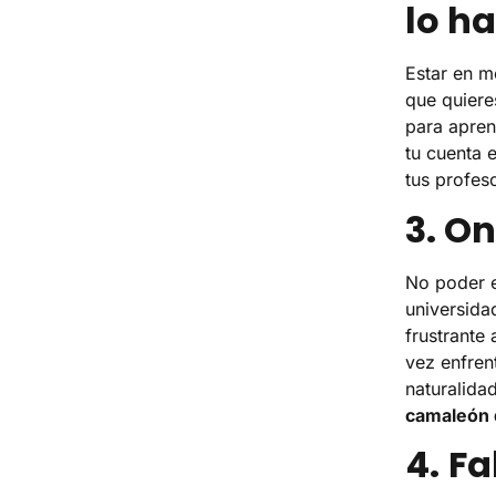
lo h
Estar en m
que quiere
para apren
tu cuenta 
tus profes
3. O
No poder e
universida
frustrante
vez enfren
naturalidad
camaleón d
4.
Fa