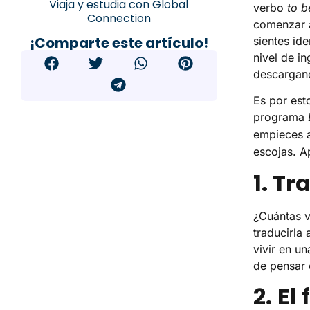
Viaja y estudia con Global
verbo
to b
Connection
comenzar a
¡Comparte este artículo!
sientes id
nivel de i
descargand
Es por est
programa
empieces a 
escojas. 
1. T
¿Cuántas v
traducirla 
vivir en u
de pensar 
2.
El