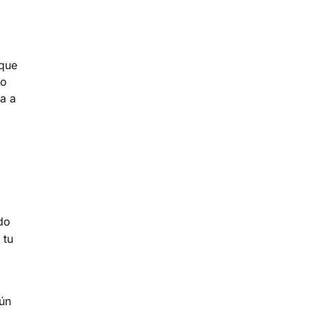
 que
ro
ía a
do
 tu
ún