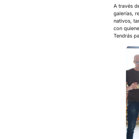
A través d
galerías, r
nativos, t
con quienes
Tendrás pa