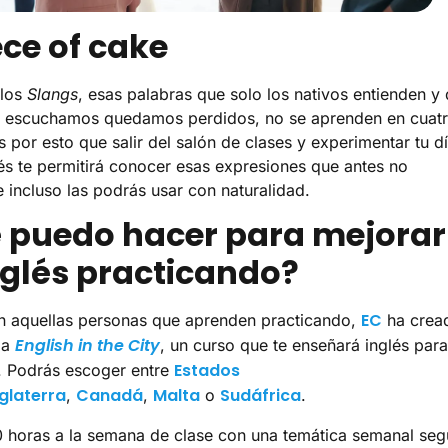
ece of cake
 los
Slangs
, esas palabras que solo los nativos entienden y
s escuchamos quedamos perdidos, no se aprenden en cuat
s por esto que salir del salón de clases y experimentar tu d
lés te permitirá conocer esas expresiones que antes no
e incluso las podrás usar con naturalidad.
 puedo hacer para mejorar
nglés practicando?
EC
 aquellas personas que aprenden practicando,
ha crea
English in the City
ma
, un curso que te enseñará inglés para
Estados
ir. Podrás escoger entre
nglaterra
Canadá
Malta
Sudáfrica
,
,
o
.
 horas a la semana de clase con una temática semanal seg