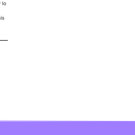
 lo
ís