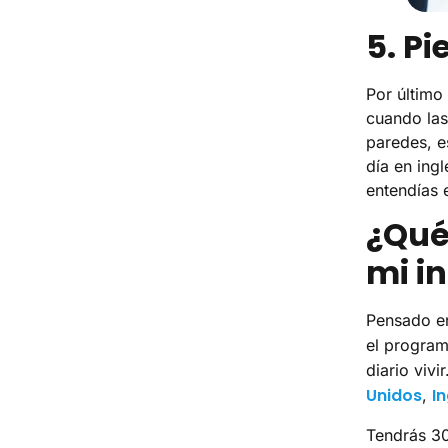
5. Pi
Por último
cuando la
paredes, e
día en ing
entendías 
¿Qué
mi i
Pensado en
el progra
diario viv
Unidos
I
,
Tendrás 30