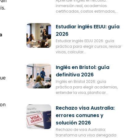
van
Aprender inglés en Nicosia:
inmersión real, academias
ís.
certificadas, costos estimados,...
Estudiar inglés EEUU: guía
2026
a
Estudiar inglés EEUU 2026: guía
práctica para elegir cursos, revisar
visas, calcular...
Inglés en Bristol: guía
definitiva 2026
que
Inglés en Bristol 2026: guía
práctica para elegir academias,
entender la visa, planificar...
con
Rechazo visa Australia:
errores comunes y
solución 2026
Rechazo de visa Australia:
transforma una visa denegada