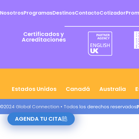
Nosotros
Programas
Destinos
Contacto
Cotizador
Prom
Certificados y
Acreditaciones
Estados Unidos
Canadá
Australia
E
©2024 Global Connection • Todos los derechos reservados
AGENDA TU CITA