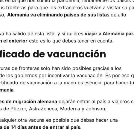
isis en la que nos sumió la pandemia, lentamente los países 
s fronteras para que los extranjeros vuelvan a visitar su pa
so,
Alemania va eliminando países de sus lista
s de alto
 ha salido de esta lista, y si quieres
viajar a Alemania par
n el exterior
esto es lo que debes tener en cuenta.
ificado de vacunación
turas de fronteras solo han sido posibles gracias a los
de los gobiernos por incentivar la vacunación. Es por eso 
ertificado de vacunación a la mano es esencial para hacer tu
emania
.
les de migración alemana
dejarán entrar al país a viajeros 
s de Pfiezer, AstraZeneca, Moderna y Johnson.
cualquier otra vacuna es posible que debas hacer una
 de 14 días antes de entrar al país
.