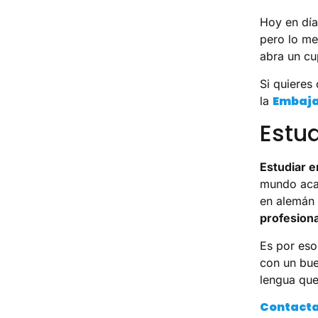
Hoy en dí
pero lo me
abra un cu
Si quieres
Embaja
la
Estu
Estudiar 
mundo acad
en alemán 
profesiona
Es por es
con un bu
lengua que
Contacta