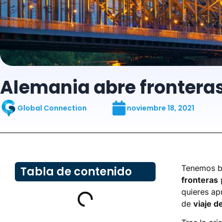
Alemania abre frontera
Global Connection
noviembre 18, 2021
Tenemos bu
Tabla de contenido
fronteras
p
quieres ap
de
viaje d