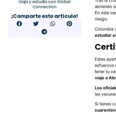
Tras la cr
Viaja y estudia con Global
Connection
abriendo su
En este ca
¡Comparte este artículo!
riesgo.
Colombia ya
estudiar e
Cert
Estas aper
esfuerzos 
tener tu c
viaje a Al
Los oficia
las vacuna
Si tienes 
cuarentena