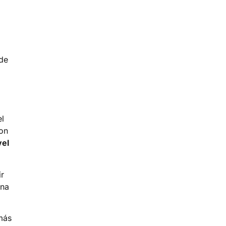
 de
el
son
vel
r
Una
más