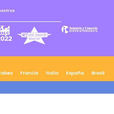
osotros
Árabes
Francia
Italia
España
Brasil