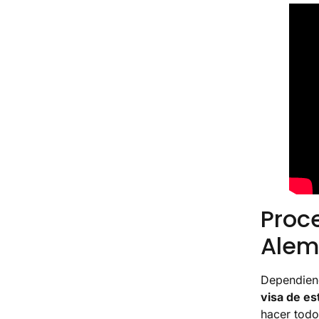
Proc
Alem
Dependiend
visa de es
hacer todo