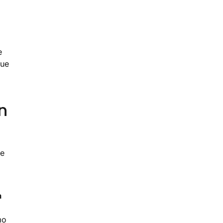
e
que
n
ue
a
mo