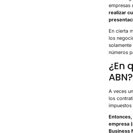
empresas q
realizar c
presentac
En cierta 
los negoci
solamente 
números pa
¿En 
ABN?
A veces un
los contra
impuestos 
Entonces, 
empresa (
Business