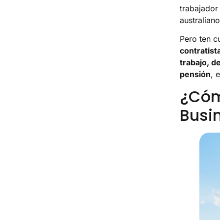
trabajador
australiano
Pero ten c
contratist
trabajo, d
pensión
, 
¿Cóm
Busi