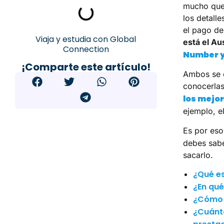
mucho que 
los detall
el pago d
Viaja y estudia con Global
está el A
Connection
Number y
¡Comparte este artículo!
Ambos se d
conocerlas
los mejor
ejemplo, e
Es por es
debes sabe
sacarlo.
¿Qué es
¿En qu
¿Cómo 
¿Cuánt