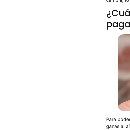
¿Cuá
paga
Para poder
ganas al a