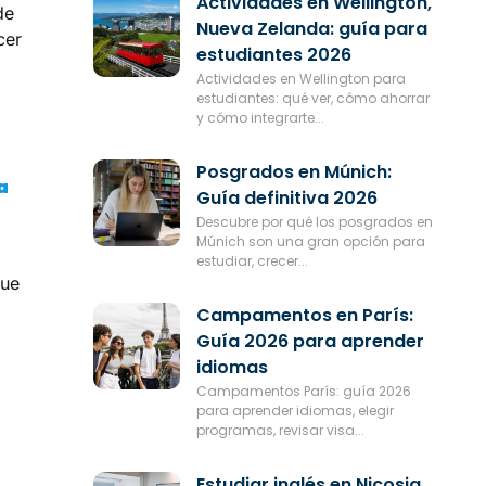
Actividades en Wellington,
de
Nueva Zelanda: guía para
cer
estudiantes 2026
Actividades en Wellington para
estudiantes: qué ver, cómo ahorrar
y cómo integrarte...
Posgrados en Múnich:
a
Guía definitiva 2026
Descubre por qué los posgrados en
Múnich son una gran opción para
estudiar, crecer...
que
Campamentos en París:
Guía 2026 para aprender
idiomas
Campamentos París: guía 2026
para aprender idiomas, elegir
programas, revisar visa...
Estudiar inglés en Nicosia