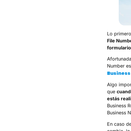
Lo primero
File Numbe
formulario
Afortunada
Number es 
Business
Algo impor
que
cuando
estás rea
Business R
Business 
En caso de
cambie, lo