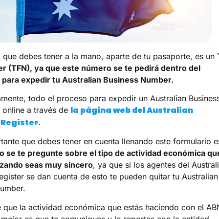
 que debes tener a la mano, aparte de tu pasaporte, es un
r (TFN), ya que este número se te pedirá dentro del
 para expedir tu Australian Business Number.
mente, todo el proceso para expedir un Australian Busines
la página web del Australian
online a través de
 Register
.
tante que debes tener en cuenta llenando este formulario e
 se te pregunte sobre el tipo de actividad económica qu
lizando seas muy sincero
, ya que si los agentes del Austral
egister se dan cuenta de esto te pueden quitar tu Australian
Number.
 que la actividad económica que estás haciendo con el AB
 mejor es que te comuniques y lo reportes con la entidad.