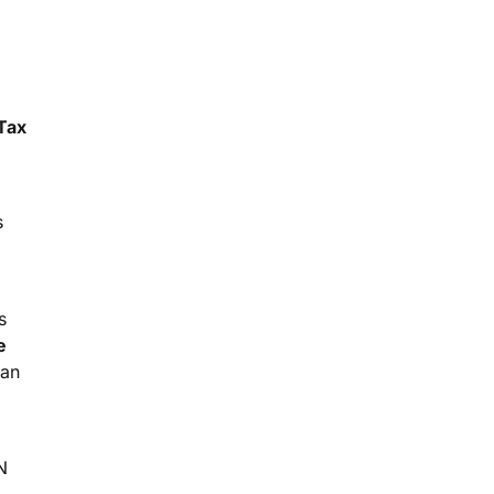
Tax
s
s
e
ian
N