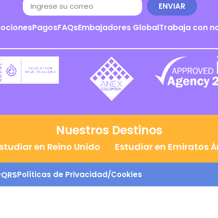
ENVIAR
ociones
Pagos
FAQs
Embajadores Global
Trabaja con n
Nuestros Destinos
studiar en Reino Unido
Estudiar en Emiratos 
PQRS
Políticas de Privacidad/Cookies