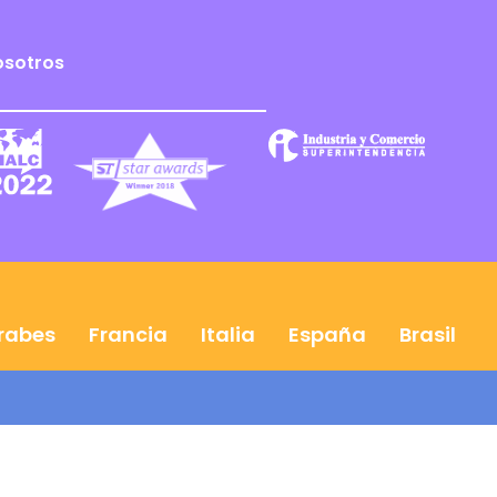
osotros
Árabes
Francia
Italia
España
Brasil