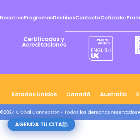
Nosotros
Programas
Destinos
Contacto
Cotizador
Prom
Certificados y
Acreditaciones
Estados Unidos
Canadá
Australia
E
©2024 Global Connection • Todos los derechos reservados
AGENDA TU CITA