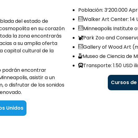
Población: 3’200.000 Apr
Walker Art Center: 14
oblada del estado de
s cosmopolita en su corazón
Minneapolis Institute of
 toda la zona encontrarás
Park Zoo and Conserva
acias a su amplia oferta
Gallery of Wood Art (
a capital cultural de la
Museo de Ciencia de Mi
Transporte: 1.50 USD i
no podrán encontrar
inneapolis, asistir a un
Cursos de 
o disfrutar de los sonidos
renovado.
os Unidos