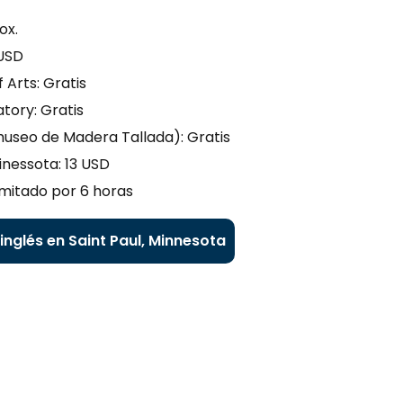
ox.
 USD
 Arts: Gratis
tory: Gratis
museo de Madera Tallada): Gratis
nessota: 13 USD
limitado por 6 horas
inglés en Saint Paul, Minnesota