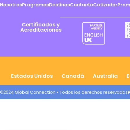
Nosotros
Programas
Destinos
Contacto
Cotizador
Prom
Certificados y
Acreditaciones
Estados Unidos
Canadá
Australia
E
©2024 Global Connection • Todos los derechos reservados