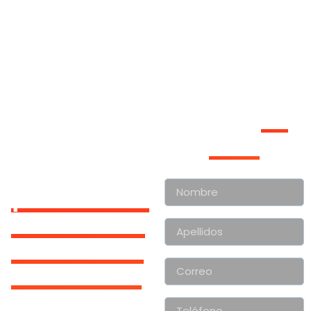
ESTUDIA EN
Déjanos
tus
ETC
datos
INTERNATIONAL
COLLEGE
¡REGÍSTRATE
Y PARTICIPA
EN NUESTRO
INSTAGRAM
LIVE!