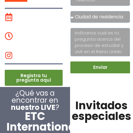
Día:
16 de febrero
2024
Hora:
06:00 p.m.
COL - 11:00 p.m.
Reino Unido
Instagram:
@globalconnection
Enviar
Registra tu
pregunta aquí
¿Qué vas a
encontrar en
Invitados
nuestro LIVE
?
especiales
ETC
International