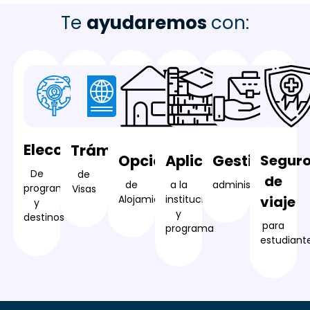
Te
ayudaremos
con:
Elección
Trámites
Opciones
Aplicación
Gestión
Segur
De
de
de
de
a la
administrativa
programas
Visas
Alojamiento
institución
viaje
y
y
destinos
para
programa
estudiant