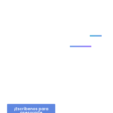
¡Bienvenidos
Déjanos
tus
a
datos
Global
Connection!
¡Gracias por elegirnos
y dejarnos hacer parte
de tu proceso de viaje
de estudios en el
exterior!
¡Escríbenos para
asesorarte