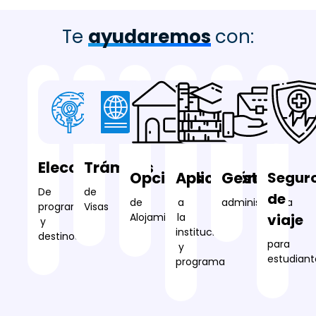
Te
ayudaremos
con:
Elección
Trámites
Opciones
Aplicación
Gestión
Segur
De
de
de
de
a
administrativa
programas
Visas
Alojamiento
la
viaje
y
institución
destinos
para
y
estudian
programa