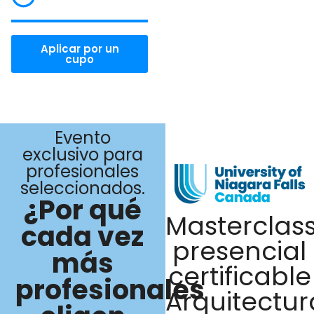
p.m.
Aplicar por un
cupo
CUPOS
LIMITADOS
Evento
exclusivo para
profesionales
seleccionados.
¿Por qué
Masterclas
cada vez
presencial
más
certificable
profesionales
Arquitectur