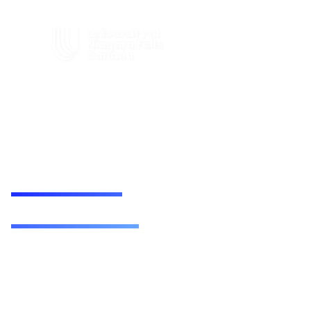
CONSTRUYE TU
PROYECTO
PERSONAL O
FAMILIAR
Maestrías
en Canadá:
MASTERCLASS
PRESENCIAL
CERTIFICABLE
ARQUITECTURA
DE PROMPTS: