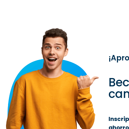
¡Apro
Be
can
Inscri
ahorro