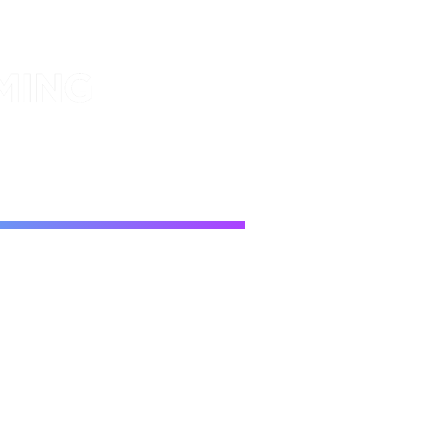
NG COLLEGE
conocer más sobre los programas
resuelve todas tus dudas sobre los
uperiores en Canadá
022