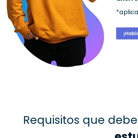
*aplic
¡Habl
Requisitos que debe
est