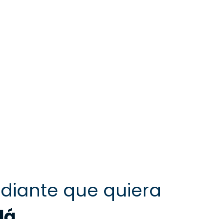
udiante que quiera
dá