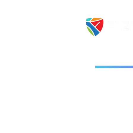
ESTUDIA EN
FLEMI
Conéctate a nuestro Webinar para 
que Fleming College tiene para ti y 
requisitos para realizar estudios s
Día:
Jueves 25 de agosto de 2
Hora:
5:30 pm hora Col