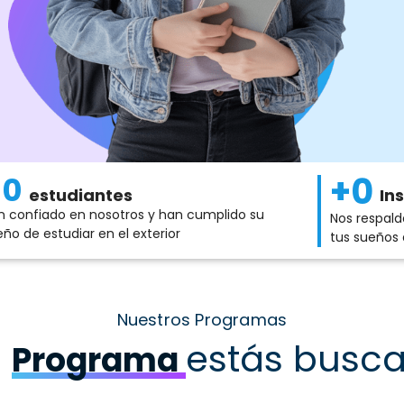
+
0
+
0
estudiantes
In
n confiado en nosotros y han cumplido su
Nos respald
eño de estudiar en el exterior
tus sueños 
Nuestros Programas
é
estás busc
Programa